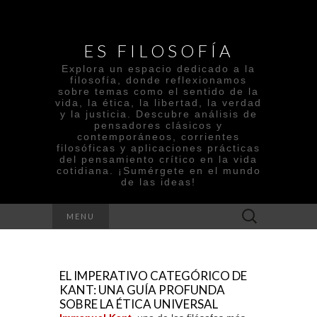
ES FILOSOFÍA
Explora un espacio dedicado a la
filosofía, donde reflexionamos
sobre temas como el sentido de la
vida, la ética, la libertad, la verdad
y la justicia. Descubre análisis de
pensadores clásicos y
contemporáneos, corrientes
filosóficas y aplicaciones prácticas
del pensamiento crítico en la vida
cotidiana. ¡Sumérgete en el mundo
de las ideas!
Search
MENU
for:
EL IMPERATIVO CATEGÓRICO DE
KANT: UNA GUÍA PROFUNDA
SOBRE LA ÉTICA UNIVERSAL