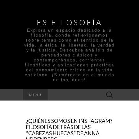
ES FILOSOFÍA
Explora un espacio dedicado a la
filosofía, donde reflexionamos
sobre temas como el sentido de la
vida, la ética, la libertad, la verdad
y la justicia. Descubre análisis de
pensadores clásicos y
contemporáneos, corrientes
filosóficas y aplicaciones prácticas
del pensamiento crítico en la vida
cotidiana. ¡Sumérgete en el mundo
de las ideas!
Search
MENU
for:
¿QUIÉNES SOMOS EN INSTAGRAM?
FILOSOFÍA DETRÁS DE LAS
“CABEZAS HUECAS” DE ANNA