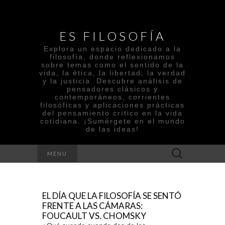
ES FILOSOFÍA
Explora un espacio dedicado a la
filosofía, donde reflexionamos
sobre temas como el sentido de la
vida, la ética, la libertad, la verdad
y la justicia. Descubre análisis de
pensadores clásicos y
contemporáneos, corrientes
filosóficas y aplicaciones prácticas
del pensamiento crítico en la vida
cotidiana. ¡Sumérgete en el mundo
de las ideas!
Search
MENU
for:
EL DÍA QUE LA FILOSOFÍA SE SENTÓ
FRENTE A LAS CÁMARAS:
FOUCAULT VS. CHOMSKY