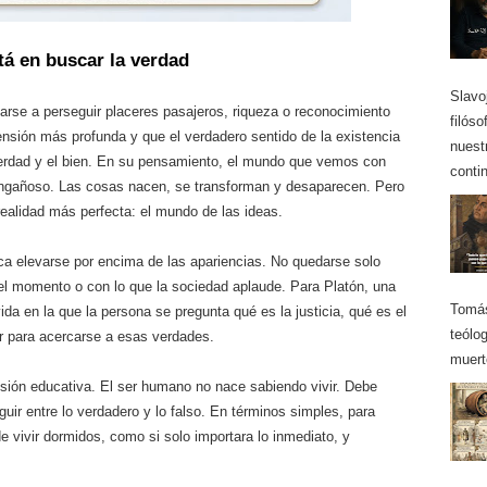
stá en buscar la verdad
Slavo
tarse a perseguir placeres pasajeros, riqueza o reconocimiento
filós
ensión más profunda y que el verdadero sentido de la existencia
nuest
verdad y el bien. En su pensamiento, el mundo que vemos con
contin
engañoso. Las cosas nacen, se transforman y desaparecen. Pero
realidad más perfecta: el mundo de las ideas.
ica elevarse por encima de las apariencias. No quedarse solo
el momento o con lo que la sociedad aplaude. Para Platón, una
Tomás
da en la que la persona se pregunta qué es la justicia, qué es el
teólo
r para acercarse a esas verdades.
muerte
ensión educativa. El ser humano no nace sabiendo vivir. Debe
guir entre lo verdadero y lo falso. En términos simples, para
de vivir dormidos, como si solo importara lo inmediato, y