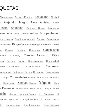
IQUETAS
Actualidad
Absurdismo
Acción Poética
Alcohol
Alejandro Magno
Alma
Amistad
ía
Amor
uismo
Animales
Antigua Roma
Argentina
teles
Arte
Arthur Schopenhauer
Arthur Danto
a de Mileto
Astrología
Atlantis
Átomos
Autoayuda
Biografía
dad
Belleza
Buda
Byung-Chul Han
Cambio
Capitalismo
co
Camus
Canción
Cannabis
Cinismo
Ciencia
Citas
idades
Chomsky
ción
Coches
Cocina
Comunicación
Comunidad
Consejos
ismo
Conciencia
Conocimiento
mporáneos
Crates de Tebas
Creencias
Cristianismo
a
Curiosidades
Cuerpo
Debate
Demócrito
Deportes
Diógenes
Dilemas
o
Descargar
Dinero
Dios
Docencia
a
Dostoievski
Edad Media
Edgar Morin
ción
Efecto Dunning-Kruger
El Anticristo
El
ete
El Imperativo Categórico
Empatía
Enseñanzas
to
Epicureísmo
Epistemología
Escepticismo