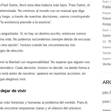
Peter 
Paul Sartre, llevó esta idea todavía más lejos. Para Sartre, el
Políti
eterminada. No venimos al mundo con un manual que diga
Proyec
y luego, a través de nuestras decisiones, vamos construyendo
Rebel
“la existencia precede a la esencia”.
Relig
Darín
n angustiante. Si no hay un destino escrito, entonces somos
Sartre
tra vida. No podemos escondernos siempre detrás de excusas
S
XX
 otra opción”. Incluso cuando las circunstancias nos
Soleda
gen de elección.
Televis
Aquino
umir la libertad con responsabilidad. No esperar que alguien nos
Verda
utomático. Cada decisión, incluso no decidir, va dando forma a
no está antes de nosotros: aparece en nuestras acciones, en
ue elegimos vivir.
AR
dejar de vivir
julio 
junio
as más honestas y humanas al problema del sentido. Para él,
e encontrar respuestas claras y el silencio del universo.
mayo