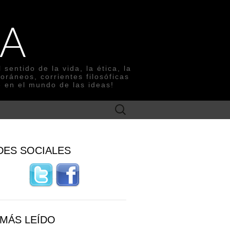
ÍA
entido de la vida, la ética, la
oráneos, corrientes filosóficas
e en el mundo de las ideas!
Search
for:
DES SOCIALES
 MÁS LEÍDO