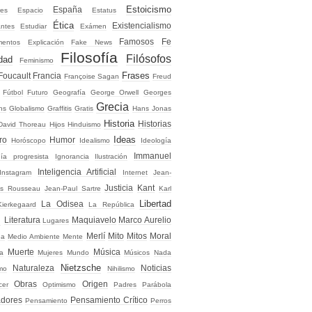
Estoicismo
España
res
Espacio
Estatus
Ética
Existencialismo
antes
Estudiar
Exámen
Famosos
Fe
mentos
Explicación
Fake News
Filosofía
Filósofos
idad
Feminismo
Frases
Foucault
Francia
Françoise Sagan
Freud
Fútbol
Futuro
Geografía
George Orwell
Georges
Grecia
ns
Globalismo
Graffitis
Gratis
Hans Jonas
Historia
Historias
David Thoreau
Hijos
Hinduismo
Ideas
ro
Humor
Horóscopo
Idealismo
Ideología
Immanuel
gía progresista
Ignorancia
Ilustración
Inteligencia Artificial
Instagram
Internet
Jean-
Justicia
Kant
es Rousseau
Jean-Paul Sartre
Karl
Libertad
La Odisea
Kierkegaard
La República
s
Literatura
Maquiavelo
Marco Aurelio
Lugares
Merlí
Mito
Mitos
Moral
na
Medio Ambiente
Mente
Muerte
Música
ja
Mujeres
Mundo
Músicos
Nada
Nietzsche
Naturaleza
Noticias
imo
Nihilismo
Obras
Origen
cer
Optimismo
Padres
Parábola
dores
Pensamiento Crítico
Pensamiento
Perros