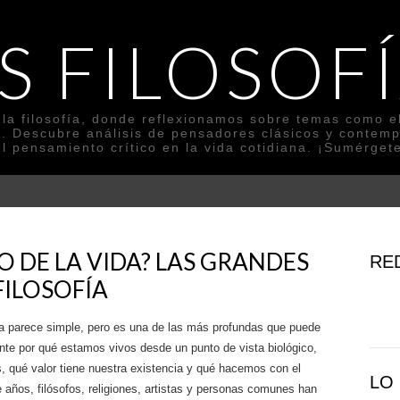
S FILOSOF
la filosofía, donde reflexionamos sobre temas como el s
cia. Descubre análisis de pensadores clásicos y contemp
el pensamiento crítico en la vida cotidiana. ¡Sumérget
DO DE LA VIDA? LAS GRANDES
RE
FILOSOFÍA
ta parece simple, pero es una de las más profundas que puede
te por qué estamos vivos desde un punto de vista biológico,
, qué valor tiene nuestra existencia y qué hacemos con el
LO
años, filósofos, religiones, artistas y personas comunes han