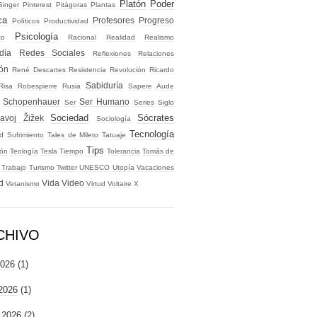
Platón
Poder
Singer
Pinterest
Pitágoras
Plantas
ca
Profesores
Progreso
Políticos
Productividad
Psicología
to
Racional
Realidad
Realismo
día
Redes Sociales
Reflexiones
Relaciones
ión
René Descartes
Resistencia
Revolución
Ricardo
Sabiduría
Risa
Robespierre
Rusia
Sapere Aude
Schopenhauer
Ser Humano
Ser
Series
Siglo
Sociedad
Sócrates
lavoj Žižek
Sociología
Tecnología
d
Sufrimiento
Tales de Mileto
Tatuaje
Tips
ión
Teología
Tesla
Tiempo
Tolerancia
Tomás de
Trabajo
Turismo
Twitter
UNESCO
Utopía
Vacaciones
d
Vida
Video
Vetanismo
Virtud
Voltaire
X
CHIVO
2026
(1)
 2026
(1)
 2026
(2)