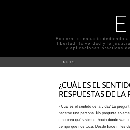
E
Explora un espacio dedicado a 
libertad, la verdad y la justi
y aplicaciones prácticas d
INICIO
¿CUÁL ES EL SENTI
RESPUESTAS DE LA 
¿Cuál es el sentido de la vida? La pregun
hacerse una persona. No pregunta solamen
sino para qué vivimos, hacia dónde vamos
tiempo que nos toca. Desde hace miles de 