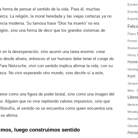
Escrito
a forma de pensar el sentido de la vida. Para él, muchas
Estudi
erza. La religión, la moral heredada y las viejas certezas ya no
Experi
ncia moderna. Su famosa frase “Dios ha muerto” no era
Felic
igión, sino una forma de decir que los grandes sistemas de
Física
Fromm
Brasse
r en la desesperación, sino asumir una tarea enorme: crear
Henry 
do desde afuera, entonces el ser humano debe tener el coraje de
Home
ara Nietzsche, vivir con sentido implica afirmar la vida, con su
Ideolo
leza. No vivir esperando otro mundo, sino decirle sí a este,
Kant
Jacqu
Marx
erse como una figura de poder brutal, sino como una imagen del
Libro
. Alguien que no vive repitiendo valores impuestos, sino que
Medici
 filosofía, el sentido no se encuentra como quien encuentra una
Morale
 se afirma.
Narcis
Obede
timos, luego construimos sentido
Pensa