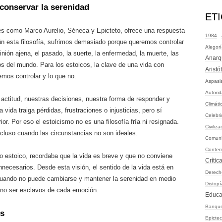
 conservar la serenidad
ET
es como Marco Aurelio, Séneca y Epicteto, ofrece una respuesta
1984
n esta filosofía, sufrimos demasiado porque queremos controlar
Alegor
ión ajena, el pasado, la suerte, la enfermedad, la muerte, las
Anarq
s del mundo. Para los estoicos, la clave de una vida con
Aristó
emos controlar y lo que no.
Aspasi
Autori
actitud, nuestras decisiones, nuestra forma de responder y
Climáti
vida traiga pérdidas, frustraciones o injusticias, pero sí
Celebr
ior. Por eso el estoicismo no es una filosofía fría ni resignada.
Civiliza
incluso cuando las circunstancias no son ideales.
Comun
Conte
o estoico, recordaba que la vida es breve y que no conviene
Crític
nnecesarios. Desde esta visión, el sentido de la vida está en
Derech
 cuando no puede cambiarse y mantener la serenidad en medio
Distopí
e no ser esclavos de cada emoción.
Educa
Banqu
es
Epictec