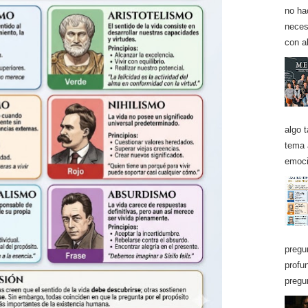
no ha
neces
con a
algo t
tema 
emoci
pregu
profu
pregu