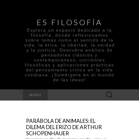
ES FILOSOFÍA
Explora un espacio dedicado a la
filosofía, donde reflexionamos
sobre temas como el sentido de la
vida, la ética, la libertad, la verdad
y la justicia. Descubre análisis de
pensadores clásicos y
contemporáneos, corrientes
filosóficas y aplicaciones prácticas
del pensamiento crítico en la vida
cotidiana. ¡Sumérgete en el mundo
de las ideas!
Search
MENU
for:
PARÁBOLA DE ANIMALES: EL
DILEMA DEL ERIZO DE ARTHUR
SCHOPENHAUER